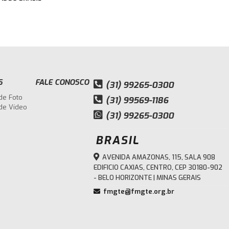
S
FALE CONOSCO
(31) 99265-0300
de Foto
(31) 99569-1186
 de Vídeo
(31) 99265-0300
BRASIL
AVENIDA AMAZONAS, 115, SALA 908
EDIFICIO CAXIAS, CENTRO, CEP 30180-902
- BELO HORIZONTE | MINAS GERAIS
fmgte@fmgte.org.br