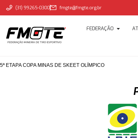
(31) 99265-0300
fmgte@fmgte.org.br
FEDERAÇÃO
A
5ª ETAPA COPA MINAS DE SKEET OLÍMPICO